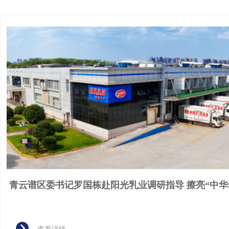
青云谱区委书记罗国栋赴阳光乳业调研指导 擦亮“中华老字号”金
字招牌！
뀹