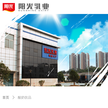
首页
ꄲ
酸奶饮品